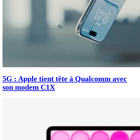
5G : Apple tient tête à Qualcomm avec
son modem C1X