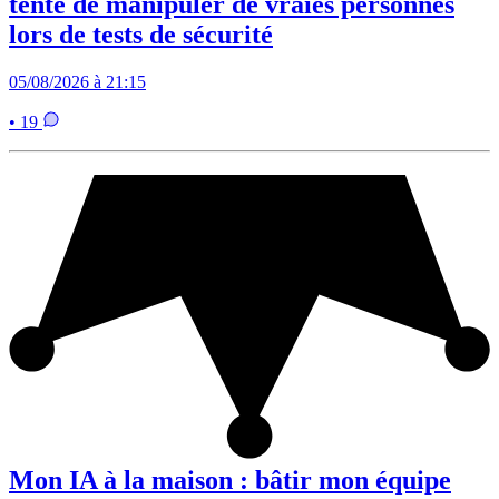
tenté de manipuler de vraies personnes
lors de tests de sécurité
05/08/2026 à 21:15
• 19
Mon IA à la maison : bâtir mon équipe