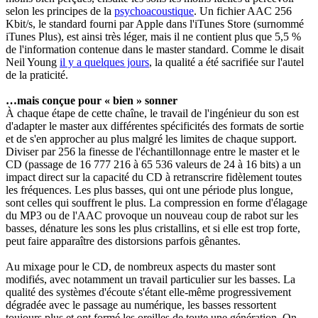
selon les principes de la
psychoacoustique
. Un fichier AAC 256
Kbit/s, le standard fourni par Apple dans l'iTunes Store (surnommé
iTunes Plus), est ainsi très léger, mais il ne contient plus que 5,5 %
de l'information contenue dans le master standard. Comme le disait
Neil Young
il y a quelques jours
, la qualité a été sacrifiée sur l'autel
de la praticité.
…mais conçue pour « bien » sonner
À chaque étape de cette chaîne, le travail de l'ingénieur du son est
d'adapter le master aux différentes spécificités des formats de sortie
et de s'en approcher au plus malgré les limites de chaque support.
Diviser par 256 la finesse de l'échantillonnage entre le master et le
CD (passage de 16 777 216 à 65 536 valeurs de 24 à 16 bits) a un
impact direct sur la capacité du CD à retranscrire fidèlement toutes
les fréquences. Les plus basses, qui ont une période plus longue,
sont celles qui souffrent le plus. La compression en forme d'élagage
du MP3 ou de l'AAC provoque un nouveau coup de rabot sur les
basses, dénature les sons les plus cristallins, et si elle est trop forte,
peut faire apparaître des distorsions parfois gênantes.
Au mixage pour le CD, de nombreux aspects du master sont
modifiés, avec notamment un travail particulier sur les basses. La
qualité des systèmes d'écoute s'étant elle-même progressivement
dégradée avec le passage au numérique, les basses ressortent
toujours plus et ont formé les oreilles de toute une génération. On