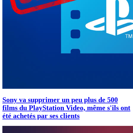
Sony va supprimer un peu plus de 500
films du PlayStation Video, même s'ils ont
été achetés par ses clients