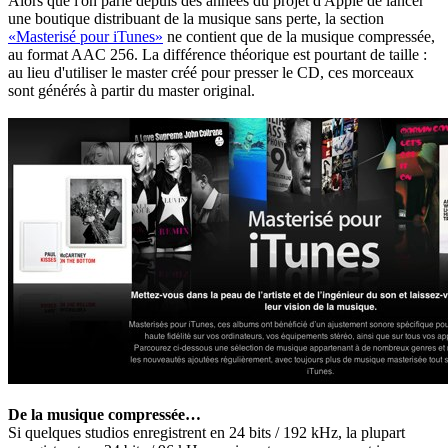
Alors que l'on parle depuis des années du projet d'Apple de lancer
une boutique distribuant de la musique sans perte, la section
«Masterisé pour iTunes»
ne contient que de la musique compressée,
au format AAC 256. La différence théorique est pourtant de taille :
au lieu d'utiliser le master créé pour presser le CD, ces morceaux
sont générés à partir du master original.
De la musique compressée…
Si quelques studios enregistrent en 24 bits / 192 kHz, la plupart