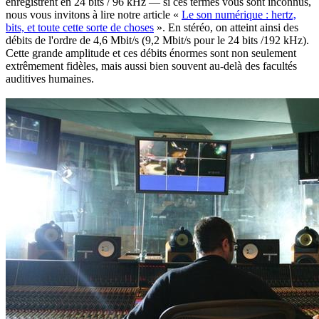
enregistrent en 24 bits / 96 kHz — si ces termes vous sont inconnus,
nous vous invitons à lire notre article «
Le son numérique : hertz,
bits, et toute cette sorte de choses
». En stéréo, on atteint ainsi des
débits de l'ordre de 4,6 Mbit/s (9,2 Mbit/s pour le 24 bits /192 kHz).
Cette grande amplitude et ces débits énormes sont non seulement
extrêmement fidèles, mais aussi bien souvent au-delà des facultés
auditives humaines.