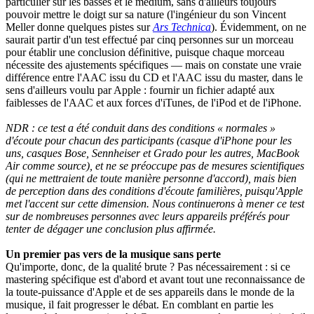
particulier sur les basses et le médium, sans d'ailleurs toujours
pouvoir mettre le doigt sur sa nature (l'ingénieur du son Vincent
Meller donne quelques pistes sur
Ars Technica
). Évidemment, on ne
saurait partir d'un test effectué par cinq personnes sur un morceau
pour établir une conclusion définitive, puisque chaque morceau
nécessite des ajustements spécifiques — mais on constate une vraie
différence entre l'AAC issu du CD et l'AAC issu du master, dans le
sens d'ailleurs voulu par Apple : fournir un fichier adapté aux
faiblesses de l'AAC et aux forces d'iTunes, de l'iPod et de l'iPhone.
NDR : ce test a été conduit dans des conditions « normales »
d'écoute pour chacun des participants (casque d'iPhone pour les
uns, casques Bose, Sennheiser et Grado pour les autres, MacBook
Air comme source), et ne se préoccupe pas de mesures scientifiques
(qui ne mettraient de toute manière personne d'accord), mais bien
de perception dans des conditions d'écoute familières, puisqu'Apple
met l'accent sur cette dimension. Nous continuerons à mener ce test
sur de nombreuses personnes avec leurs appareils préférés pour
tenter de dégager une conclusion plus affirmée.
Un premier pas vers de la musique sans perte
Qu'importe, donc, de la qualité brute ? Pas nécessairement : si ce
mastering spécifique est d'abord et avant tout une reconnaissance de
la toute-puissance d'Apple et de ses appareils dans le monde de la
musique, il fait progresser le débat. En comblant en partie les