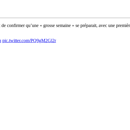
e confirmer qu’une « grosse semaine » se préparait, avec une première 
h
pic.twitter.com/PQ9gM2Gl2r