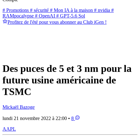
# Promotions
# sécurité
# Mon IA à la maison
# nvidia
#
RAMpocalypse
# OpenAI
# GPT-5.6 Sol
Profitez de l'été pour vous abonner au Club iGen !
Des puces de 5 et 3 nm pour la
future usine américaine de
TSMC
Mickaël Bazoge
lundi 21 novembre 2022 à 22:00 •
8
AAPL