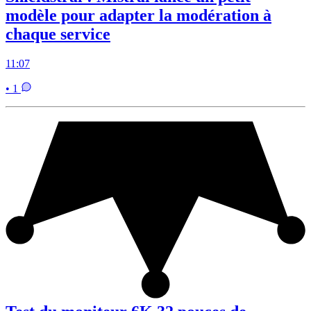
modèle pour adapter la modération à
chaque service
11:07
• 1