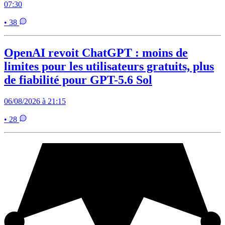
07:30
• 38
OpenAI revoit ChatGPT : moins de
limites pour les utilisateurs gratuits, plus
de fiabilité pour GPT-5.6 Sol
06/08/2026 à 21:15
• 28