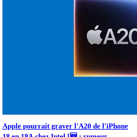
Apple pourrait graver l'A20 de l'iPhone
18 en 18A chez Intel [🆕 : rumeur