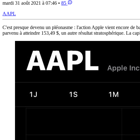
mardi 31 août 2021 à 07:46 •
85
AAPL
C'est presque devenu un pléonasme : l'action Apple vient encore de bat
parvenu à atteindre 153,49 $, un autre résultat stratosphérique. La capi