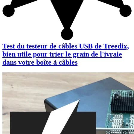
Test du testeur de câbles USB de Treedix,
bien utile pour trier le grain de l'ivraie
dans votre boîte à câbles