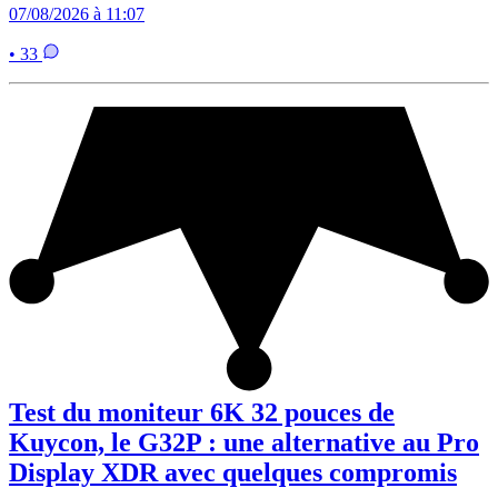
07/08/2026 à 11:07
• 33
Test du moniteur 6K 32 pouces de
Kuycon, le G32P : une alternative au Pro
Display XDR avec quelques compromis