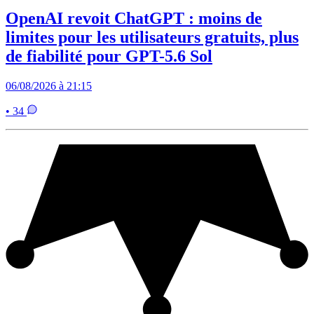
OpenAI revoit ChatGPT : moins de
limites pour les utilisateurs gratuits, plus
de fiabilité pour GPT-5.6 Sol
06/08/2026 à 21:15
• 34