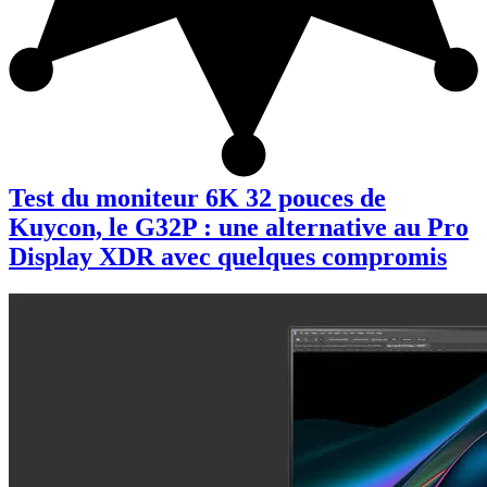
Test du moniteur 6K 32 pouces de
Kuycon, le G32P : une alternative au Pro
Display XDR avec quelques compromis