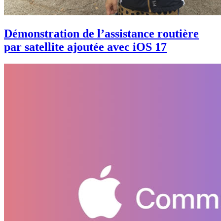
Démonstration de l’assistance routière
par satellite ajoutée avec iOS 17