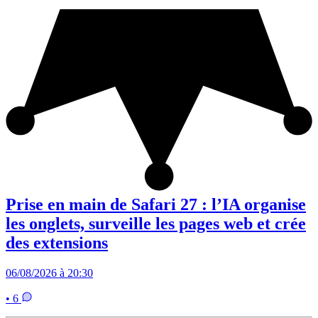
Prise en main de Safari 27 : l’IA organise
les onglets, surveille les pages web et crée
des extensions
06/08/2026 à 20:30
• 6