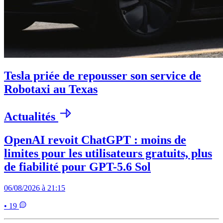
Tesla priée de repousser son service de
Robotaxi au Texas
Actualités
OpenAI revoit ChatGPT : moins de
limites pour les utilisateurs gratuits, plus
de fiabilité pour GPT-5.6 Sol
06/08/2026 à 21:15
• 19