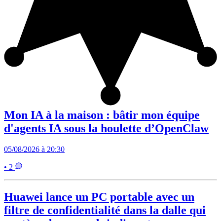
Mon IA à la maison : bâtir mon équipe
d'agents IA sous la houlette d’OpenClaw
05/08/2026 à 20:30
• 2
Huawei lance un PC portable avec un
filtre de confidentialité dans la dalle qui