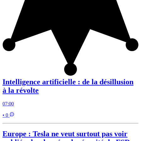
Intelligence artificielle : de la désillusion
à la révolte
07:00
• 0
Europe : Tesla ne veut surtout pas voir