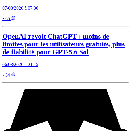
07/08/2026 à 07:30
• 65
OpenAI revoit ChatGPT : moins de
limites pour les utilisateurs gratuits, plus
de fiabilité pour GPT-5.6 Sol
06/08/2026 à 21:15
• 34