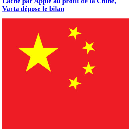
Lâché par Apple au profit de la Chine,
Varta dépose le bilan