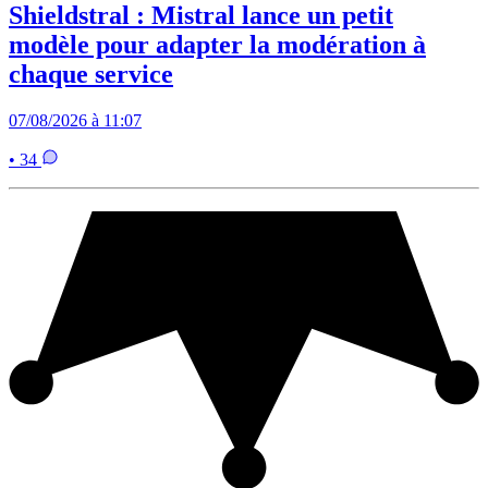
Shieldstral : Mistral lance un petit
modèle pour adapter la modération à
chaque service
07/08/2026 à 11:07
• 34