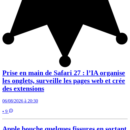
Prise en main de Safari 27 : l’IA organise
les onglets, surveille les pages web et crée
des extensions
06/08/2026 à 20:30
• 9
Apple bouche quelques fissures en sortant