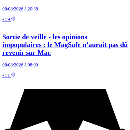
08/08/2026 à 20:38
• 59
Sortie de veille - les opinions
impopulaires : le MagSafe n’aurait pas dû
revenir sur Mac
08/08/2026 à 08:00
• 51