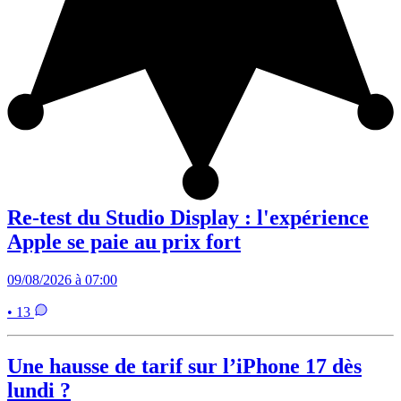
Re-test du Studio Display : l'expérience
Apple se paie au prix fort
09/08/2026 à 07:00
• 13
Une hausse de tarif sur l’iPhone 17 dès
lundi ?