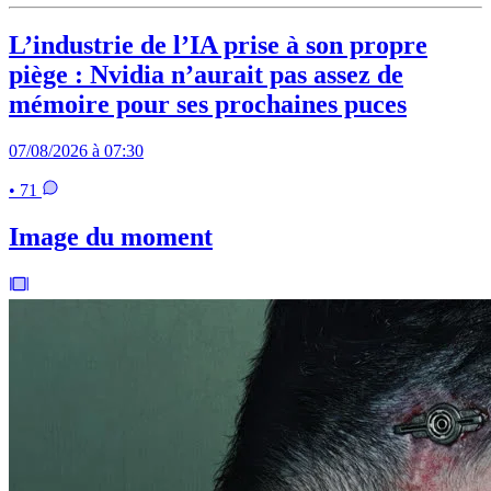
L’industrie de l’IA prise à son propre
piège : Nvidia n’aurait pas assez de
mémoire pour ses prochaines puces
07/08/2026 à 07:30
• 71
Image du moment