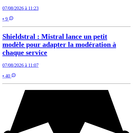
07/08/2026 à 11:23
• 9
Shieldstral : Mistral lance un petit
modèle pour adapter la modération à
chaque service
07/08/2026 à 11:07
• 40