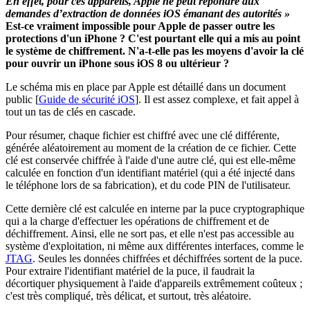
En effet, pour ces appareils, Apple ne peut répondre aux
demandes d’extraction de données iOS émanant des autorités »
Est-ce vraiment impossible pour Apple de passer outre les
protections d'un iPhone ? C'est pourtant elle qui a mis au point
le système de chiffrement. N'a-t-elle pas les moyens d'avoir la clé
pour ouvrir un iPhone sous iOS 8 ou ultérieur ?
Le schéma mis en place par Apple est détaillé dans un document
public [
Guide de sécurité iOS
]. Il est assez complexe, et fait appel à
tout un tas de clés en cascade.
Pour résumer, chaque fichier est chiffré avec une clé différente,
générée aléatoirement au moment de la création de ce fichier. Cette
clé est conservée chiffrée à l'aide d'une autre clé, qui est elle-même
calculée en fonction d'un identifiant matériel (qui a été injecté dans
le téléphone lors de sa fabrication), et du code PIN de l'utilisateur.
Cette dernière clé est calculée en interne par la puce cryptographique
qui a la charge d'effectuer les opérations de chiffrement et de
déchiffrement. Ainsi, elle ne sort pas, et elle n'est pas accessible au
système d'exploitation, ni même aux différentes interfaces, comme le
JTAG
. Seules les données chiffrées et déchiffrées sortent de la puce.
Pour extraire l'identifiant matériel de la puce, il faudrait la
décortiquer physiquement à l'aide d'appareils extrêmement coûteux ;
c'est très compliqué, très délicat, et surtout, très aléatoire.