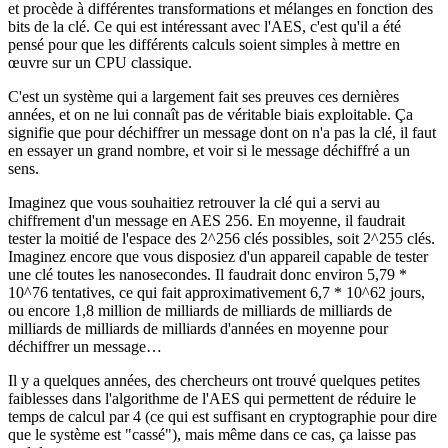
et procède à différentes transformations et mélanges en fonction des
bits de la clé. Ce qui est intéressant avec l'AES, c'est qu'il a été
pensé pour que les différents calculs soient simples à mettre en
œuvre sur un CPU classique.
C'est un système qui a largement fait ses preuves ces dernières
années, et on ne lui connaît pas de véritable biais exploitable. Ça
signifie que pour déchiffrer un message dont on n'a pas la clé, il faut
en essayer un grand nombre, et voir si le message déchiffré a un
sens.
Imaginez que vous souhaitiez retrouver la clé qui a servi au
chiffrement d'un message en AES 256. En moyenne, il faudrait
tester la moitié de l'espace des 2^256 clés possibles, soit 2^255 clés.
Imaginez encore que vous disposiez d'un appareil capable de tester
une clé toutes les nanosecondes. Il faudrait donc environ 5,79 *
10^76 tentatives, ce qui fait approximativement 6,7 * 10^62 jours,
ou encore 1,8 million de milliards de milliards de milliards de
milliards de milliards de milliards d'années en moyenne pour
déchiffrer un message…
Il y a quelques années, des chercheurs ont trouvé quelques petites
faiblesses dans l'algorithme de l'AES qui permettent de réduire le
temps de calcul par 4 (ce qui est suffisant en cryptographie pour dire
que le système est "cassé"), mais même dans ce cas, ça laisse pas