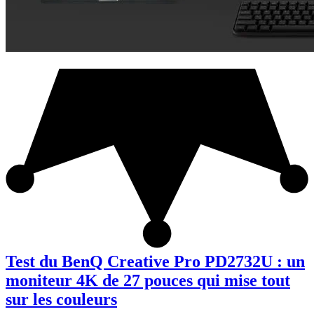
Test du BenQ Creative Pro PD2732U : un
moniteur 4K de 27 pouces qui mise tout
sur les couleurs