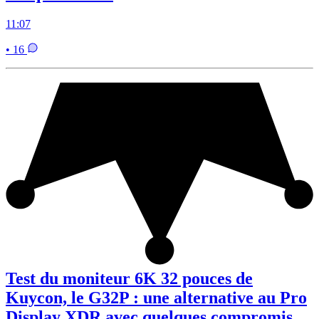
11:07
• 16
Test du moniteur 6K 32 pouces de
Kuycon, le G32P : une alternative au Pro
Display XDR avec quelques compromis