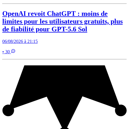
OpenAI revoit ChatGPT : moins de
limites pour les utilisateurs gratuits, plus
de fiabilité pour GPT-5.6 Sol
06/08/2026 à 21:15
• 30