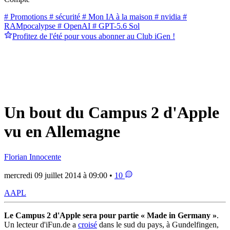
# Promotions
# sécurité
# Mon IA à la maison
# nvidia
#
RAMpocalypse
# OpenAI
# GPT-5.6 Sol
Profitez de l'été pour vous abonner au Club iGen !
Un bout du Campus 2 d'Apple
vu en Allemagne
Florian Innocente
mercredi 09 juillet 2014 à 09:00 •
10
AAPL
Le Campus 2 d'Apple sera pour partie « Made in Germany »
.
Un lecteur d'iFun.de a
croisé
dans le sud du pays, à Gundelfingen,