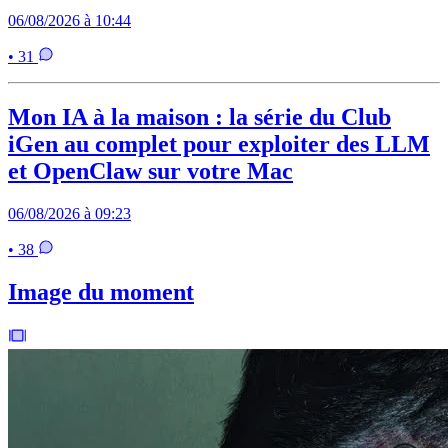
06/08/2026 à 10:44
• 31
Mon IA à la maison : la série du Club
iGen au complet pour exploiter des LLM
et OpenClaw sur votre Mac
06/08/2026 à 09:23
• 38
Image du moment