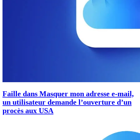
Faille dans Masquer mon adresse e-mail,
un utilisateur demande l’ouverture d’un
procès aux USA