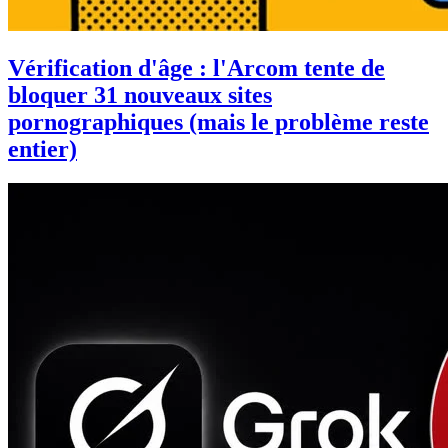
Vérification d'âge : l'Arcom tente de
bloquer 31 nouveaux sites
pornographiques (mais le problème reste
entier)