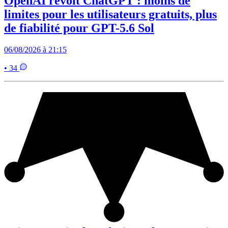
OpenAI revoit ChatGPT : moins de
limites pour les utilisateurs gratuits, plus
de fiabilité pour GPT-5.6 Sol
06/08/2026 à 21:15
• 34