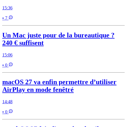
15:36
• 7
Un Mac juste pour de la bureautique ?
240 € suffisent
15:06
• 0
macOS 27 va enfin permettre d’utiliser
AirPlay en mode fenêtré
14:48
• 0