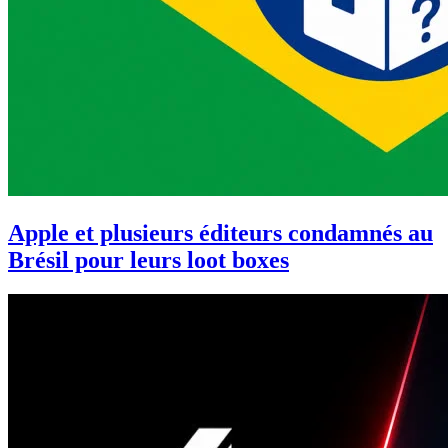
Apple et plusieurs éditeurs condamnés au
Brésil pour leurs loot boxes