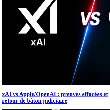
xAI vs Apple/OpenAI : preuves effacées et
retour de bâton judiciaire