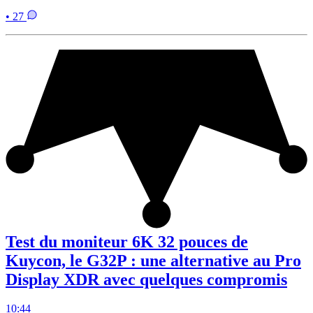
• 27
Test du moniteur 6K 32 pouces de
Kuycon, le G32P : une alternative au Pro
Display XDR avec quelques compromis
10:44