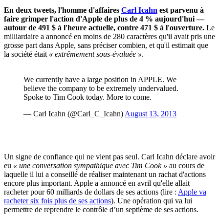
En deux tweets, l'homme d'affaires
Carl Icahn
est parvenu à
faire grimper l'action d'Apple de plus de 4 % aujourd'hui —
autour de 491 $ à l'heure actuelle, contre 471 $ à l'ouverture.
Le
milliardaire a annoncé en moins de 280 caractères qu'il avait pris une
grosse part dans Apple, sans préciser combien, et qu'il estimait que
la société était
« extrêmement sous-évaluée »
.
We currently have a large position in APPLE. We
believe the company to be extremely undervalued.
Spoke to Tim Cook today. More to come.
— Carl Icahn (@Carl_C_Icahn)
August 13, 2013
Un signe de confiance qui ne vient pas seul. Carl Icahn déclare avoir
eu
« une conversation sympathique avec Tim Cook »
au cours de
laquelle il lui a conseillé de réaliser maintenant un rachat d'actions
encore plus important. Apple a annoncé en avril qu'elle allait
racheter pour 60 milliards de dollars de ses actions (lire :
Apple va
racheter six fois plus de ses actions
). Une opération qui va lui
permettre de reprendre le contrôle d’un septième de ses actions.