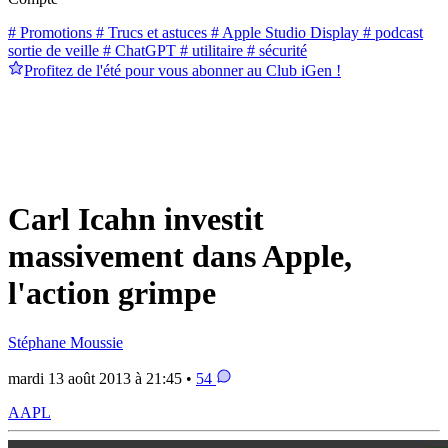
# Promotions
# Trucs et astuces
# Apple Studio Display
# podcast
sortie de veille
# ChatGPT
# utilitaire
# sécurité
Profitez de l'été pour vous abonner au Club iGen !
Carl Icahn investit
massivement dans Apple,
l'action grimpe
Stéphane Moussie
mardi 13 août 2013 à 21:45 •
54
AAPL