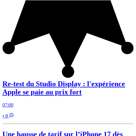
Re-test du Studio Display : l'expérience
Apple se paie au prix fort
07:00
• 8
Une hausse de tarif sur l’iPhone 17 dès