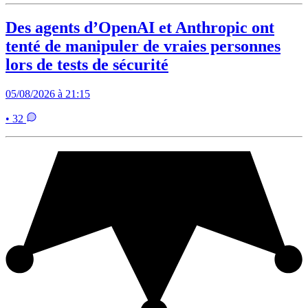
Des agents d’OpenAI et Anthropic ont
tenté de manipuler de vraies personnes
lors de tests de sécurité
05/08/2026 à 21:15
• 32