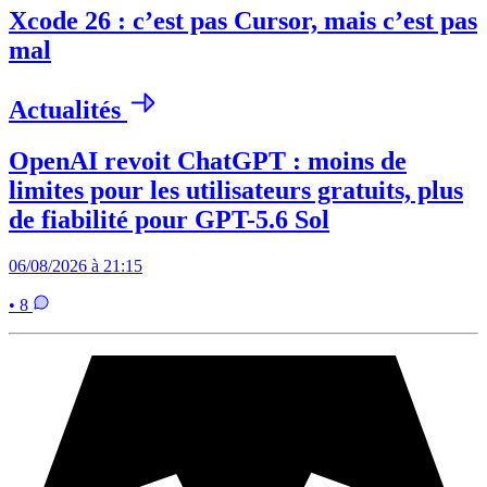
Xcode 26 : c’est pas Cursor, mais c’est pas
mal
Actualités
OpenAI revoit ChatGPT : moins de
limites pour les utilisateurs gratuits, plus
de fiabilité pour GPT-5.6 Sol
06/08/2026 à 21:15
• 8