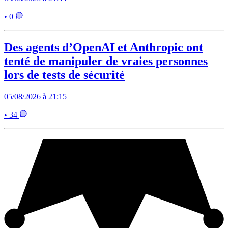
• 0
Des agents d’OpenAI et Anthropic ont
tenté de manipuler de vraies personnes
lors de tests de sécurité
05/08/2026 à 21:15
• 34