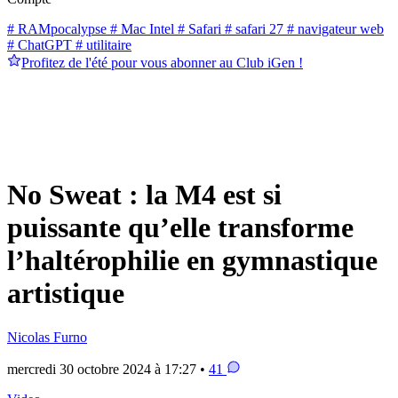
# RAMpocalypse
# Mac Intel
# Safari
# safari 27
# navigateur web
# ChatGPT
# utilitaire
Profitez de l'été pour vous abonner au Club iGen !
No Sweat : la M4 est si
puissante qu’elle transforme
l’haltérophilie en gymnastique
artistique
Nicolas Furno
mercredi 30 octobre 2024 à 17:27 •
41