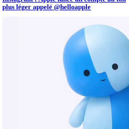
plus léger appelé @helloapple