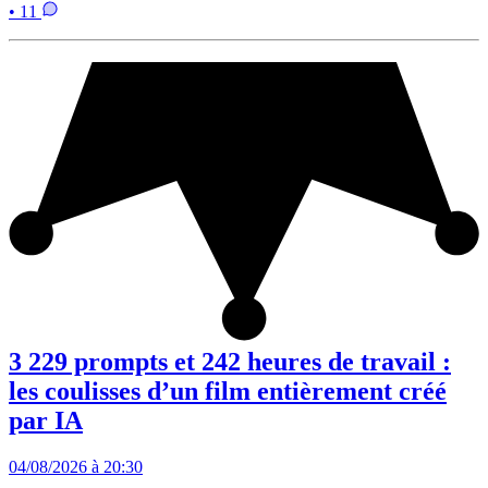
• 11
3 229 prompts et 242 heures de travail :
les coulisses d’un film entièrement créé
par IA
04/08/2026 à 20:30