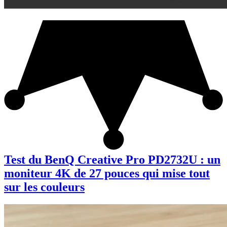
Test du BenQ Creative Pro PD2732U : un
moniteur 4K de 27 pouces qui mise tout
sur les couleurs