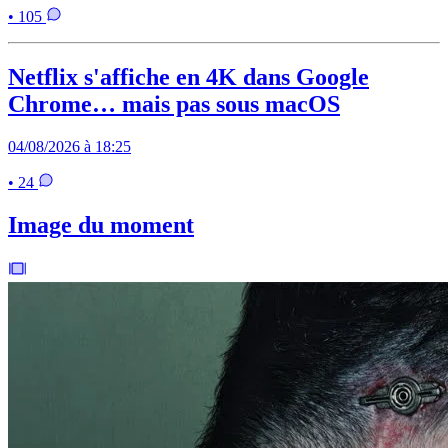
• 105
Netflix s'affiche en 4K dans Google
Chrome… mais pas sous macOS
04/08/2026 à 18:25
• 24
Image du moment