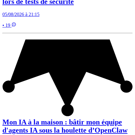
lors de tests de sécurité
05/08/2026 à 21:15
• 19
Mon IA à la maison : bâtir mon équipe
d'agents IA sous la houlette d’OpenClaw