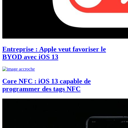
Entreprise : Apple veut favoriser le
BYOD avec iOS 13
Core NFC : iOS 13 capable de
programmer des tags NFC