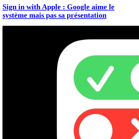
Sign in with Apple : Google aime le
système mais pas sa présentation