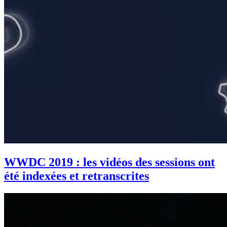
WWDC 2019 : les vidéos des sessions ont
été indexées et retranscrites