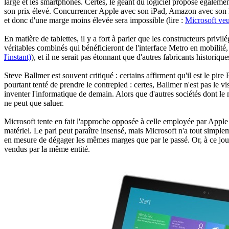
large et les smartphones. Certes, le géant du logiciel propose égalemen
son prix élevé. Concurrencer Apple avec son iPad, Amazon avec son Ki
et donc d'une marge moins élevée sera impossible (lire :
Microsoft veu
En matière de tablettes, il y a fort à parier que les constructeurs pr
véritables combinés qui bénéficieront de l'interface Metro en mobilité,
l'instant)
), et il ne serait pas étonnant que d'autres fabricants histori
Steve Ballmer est souvent critiqué : certains affirment qu'il est le pir
pourtant tenté de prendre le contrepied : certes, Ballmer n'est pas le 
inventer l'informatique de demain. Alors que d'autres sociétés dont le 
ne peut que saluer.
Microsoft tente en fait l'approche opposée à celle employée par Apple d
matériel. Le pari peut paraître insensé, mais Microsoft n'a tout simple
en mesure de dégager les mêmes marges que par le passé. Or, à ce jour, l
vendus par la même entité.