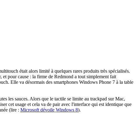
titouch était alors limité à quelques rares produits très spécialisés.
er, et pour cause : la firme de Redmond a tout simplement fait
touch. Elle va désormais des smartphones Windows Phone 7 à la table
es les sauces. Alors que le tactile se limite au trackpad sur Mac,
er cet usage et cela va de pair avec l'interface qui est identique que
nnée (lire :
Microsoft dévoile Windows 8
).