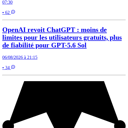
07:30
• 62
OpenAI revoit ChatGPT : moins de
limites pour les utilisateurs gratuits, plus
de fiabilité pour GPT-5.6 Sol
06/08/2026 à 21:15
• 34