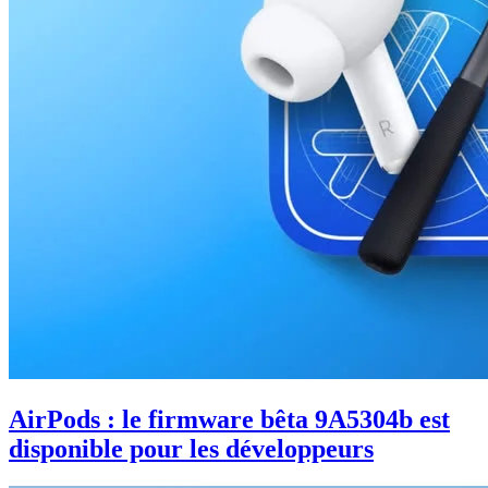
AirPods : le firmware bêta 9A5304b est
disponible pour les développeurs