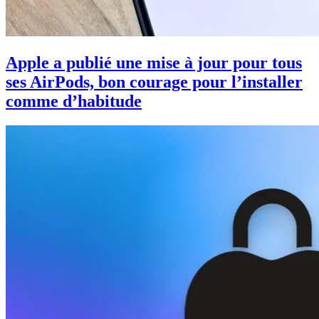
Apple a publié une mise à jour pour tous
ses AirPods, bon courage pour l’installer
comme d’habitude