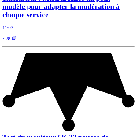
modèle pour adapter la modération à
chaque service
11:07
• 28