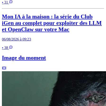
• 31
Mon IA à la maison : la série du Club
iGen au complet pour exploiter des LLM
et OpenClaw sur votre Mac
06/08/2026 à 09:23
• 38
Image du moment