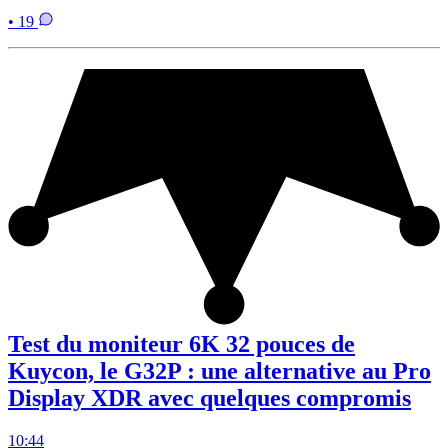
• 19
Test du moniteur 6K 32 pouces de
Kuycon, le G32P : une alternative au Pro
Display XDR avec quelques compromis
10:44