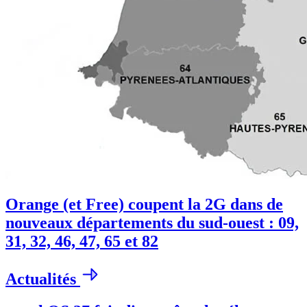
Orange (et Free) coupent la 2G dans de
nouveaux départements du sud-ouest : 09,
31, 32, 46, 47, 65 et 82
Actualités