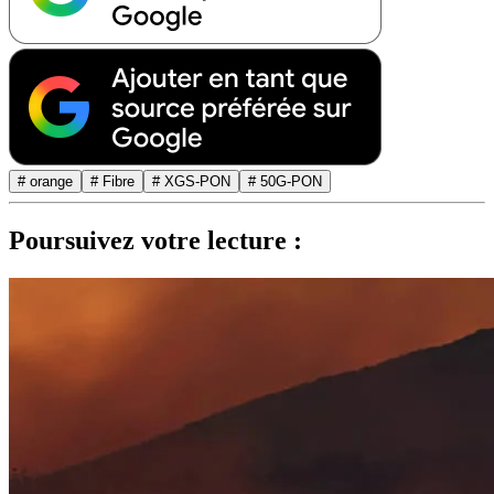
# orange
# Fibre
# XGS-PON
# 50G-PON
Poursuivez votre lecture :