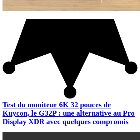
Test du moniteur 6K 32 pouces de
Kuycon, le G32P : une alternative au Pro
Display XDR avec quelques compromis