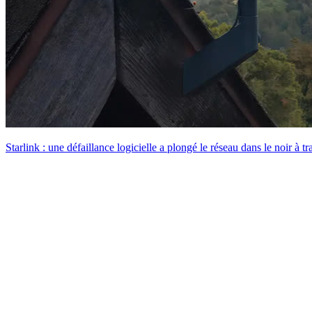
Starlink : une défaillance logicielle a plongé le réseau dans le noir à t