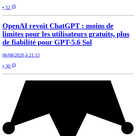
• 52
OpenAI revoit ChatGPT : moins de
limites pour les utilisateurs gratuits, plus
de fiabilité pour GPT-5.6 Sol
06/08/2026 à 21:15
• 30