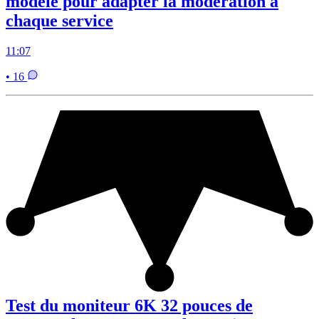
modèle pour adapter la modération à
chaque service
11:07
• 16
Test du moniteur 6K 32 pouces de