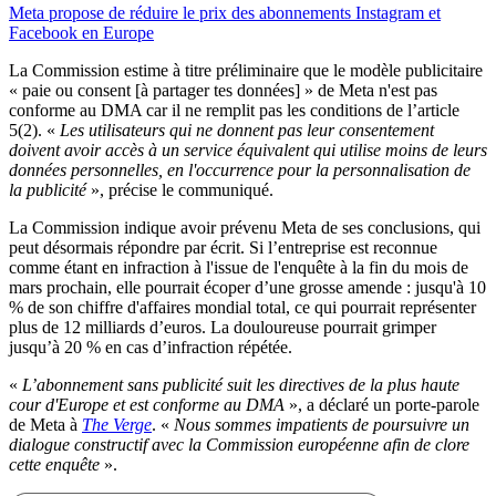
Meta propose de réduire le prix des abonnements Instagram et
Facebook en Europe
La Commission estime à titre préliminaire que le modèle publicitaire
« paie ou consent [à partager tes données] » de Meta n'est pas
conforme au DMA car il ne remplit pas les conditions de l’article
5(2). «
Les utilisateurs qui ne donnent pas leur consentement
doivent avoir accès à un service équivalent qui utilise moins de leurs
données personnelles, en l'occurrence pour la personnalisation de
la publicité
», précise le communiqué.
La Commission indique avoir prévenu Meta de ses conclusions, qui
peut désormais répondre par écrit. Si l’entreprise est reconnue
comme étant en infraction à l'issue de l'enquête à la fin du mois de
mars prochain, elle pourrait écoper d’une grosse amende : jusqu'à 10
% de son chiffre d'affaires mondial total, ce qui pourrait représenter
plus de 12 milliards d’euros. La douloureuse pourrait grimper
jusqu’à 20 % en cas d’infraction répétée.
«
L’abonnement sans publicité suit les directives de la plus haute
cour d'Europe et est conforme au DMA
», a déclaré un porte-parole
de Meta à
The Verge
. «
Nous sommes impatients de poursuivre un
dialogue constructif avec la Commission européenne afin de clore
cette enquête
».