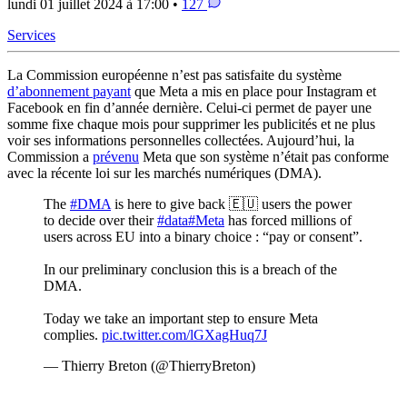
lundi 01 juillet 2024 à 17:00 •
127
Services
La Commission européenne n’est pas satisfaite du système
d’abonnement payant
que Meta a mis en place pour Instagram et
Facebook en fin d’année dernière. Celui-ci permet de payer une
somme fixe chaque mois pour supprimer les publicités et ne plus
voir ses informations personnelles collectées. Aujourd’hui, la
Commission a
prévenu
Meta que son système n’était pas conforme
avec la récente loi sur les marchés numériques (DMA).
The
#DMA
is here to give back 🇪🇺 users the power
to decide over their
#data
#Meta
has forced millions of
users across EU into a binary choice : “pay or consent”.
In our preliminary conclusion this is a breach of the
DMA.
Today we take an important step to ensure Meta
complies.
pic.twitter.com/lGXagHuq7J
— Thierry Breton (@ThierryBreton)