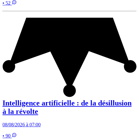
• 52
Intelligence artificielle : de la désillusion
à la révolte
08/08/2026 à 07:00
• 90