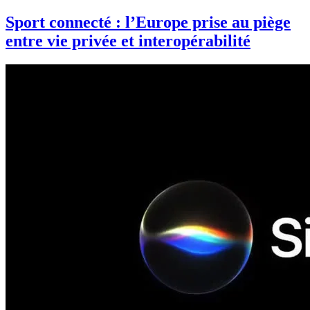
Sport connecté : l’Europe prise au piège
entre vie privée et interopérabilité