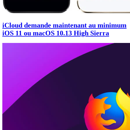
iCloud demande maintenant au minimum
iOS 11 ou macOS 10.13 High Sierra