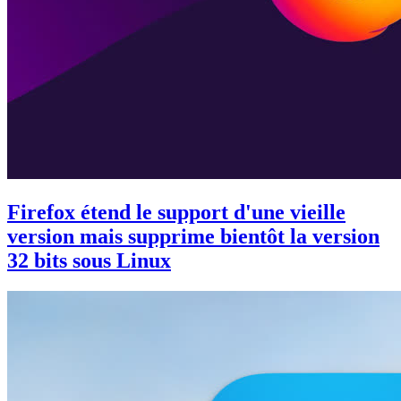
Firefox étend le support d'une vieille
version mais supprime bientôt la version
32 bits sous Linux