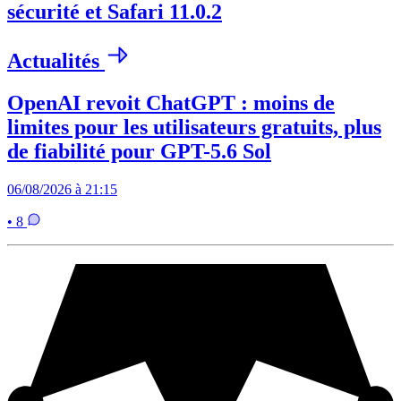
sécurité et Safari 11.0.2
Actualités
OpenAI revoit ChatGPT : moins de
limites pour les utilisateurs gratuits, plus
de fiabilité pour GPT-5.6 Sol
06/08/2026 à 21:15
• 8