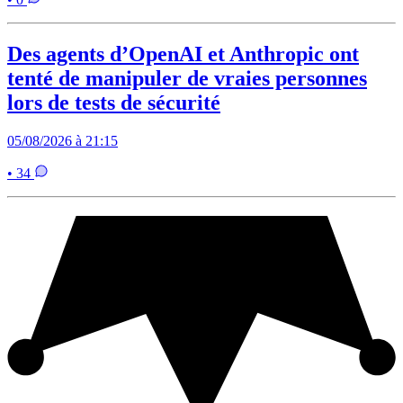
Des agents d’OpenAI et Anthropic ont
tenté de manipuler de vraies personnes
lors de tests de sécurité
05/08/2026 à 21:15
• 34