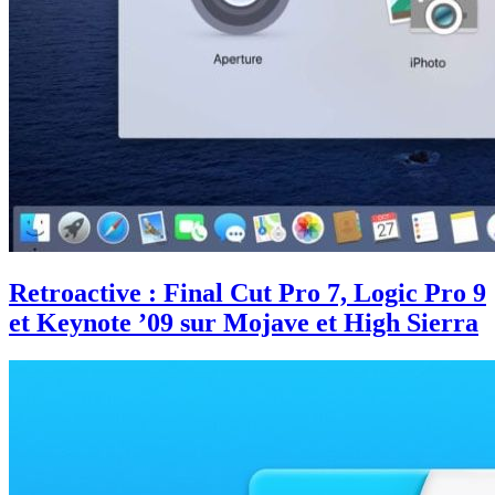
Retroactive : Final Cut Pro 7, Logic Pro 9
et Keynote ’09 sur Mojave et High Sierra