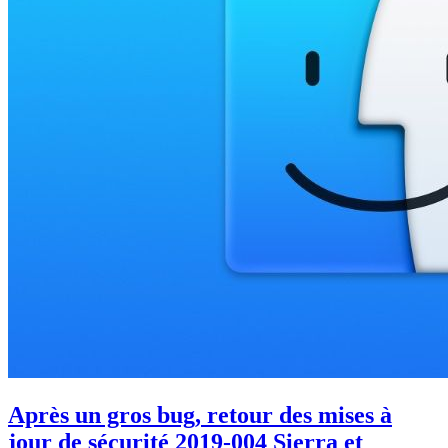
Après un gros bug, retour des mises à
jour de sécurité 2019-004 Sierra et