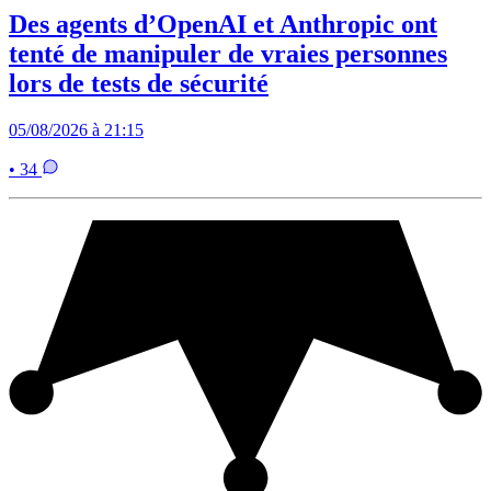
Des agents d’OpenAI et Anthropic ont
tenté de manipuler de vraies personnes
lors de tests de sécurité
05/08/2026 à 21:15
• 34