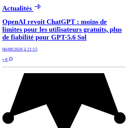
Actualités
OpenAI revoit ChatGPT : moins de
limites pour les utilisateurs gratuits, plus
de fiabilité pour GPT-5.6 Sol
06/08/2026 à 21:15
• 8