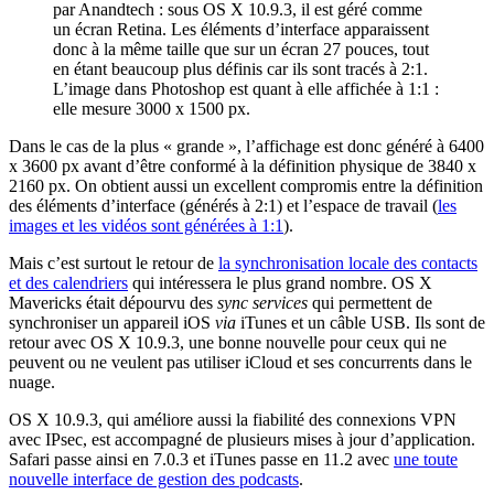
par Anandtech : sous OS X 10.9.3, il est géré comme
un écran Retina. Les éléments d’interface apparaissent
donc à la même taille que sur un écran 27 pouces, tout
en étant beaucoup plus définis car ils sont tracés à 2:1.
L’image dans Photoshop est quant à elle affichée à 1:1 :
elle mesure 3000 x 1500 px.
Dans le cas de la plus « grande », l’affichage est donc généré à 6400
x 3600 px avant d’être conformé à la définition physique de 3840 x
2160 px. On obtient aussi un excellent compromis entre la définition
des éléments d’interface (générés à 2:1) et l’espace de travail (
les
images et les vidéos sont générées à 1:1
).
Mais c’est surtout le retour de
la synchronisation locale des contacts
et des calendriers
qui intéressera le plus grand nombre. OS X
Mavericks était dépourvu des
sync services
qui permettent de
synchroniser un appareil iOS
via
iTunes et un câble USB. Ils sont de
retour avec OS X 10.9.3, une bonne nouvelle pour ceux qui ne
peuvent ou ne veulent pas utiliser iCloud et ses concurrents dans le
nuage.
OS X 10.9.3, qui améliore aussi la fiabilité des connexions VPN
avec IPsec, est accompagné de plusieurs mises à jour d’application.
Safari passe ainsi en 7.0.3 et iTunes passe en 11.2 avec
une toute
nouvelle interface de gestion des podcasts
.