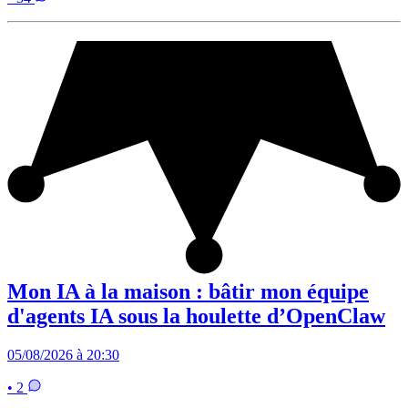
Mon IA à la maison : bâtir mon équipe
d'agents IA sous la houlette d’OpenClaw
05/08/2026 à 20:30
• 2