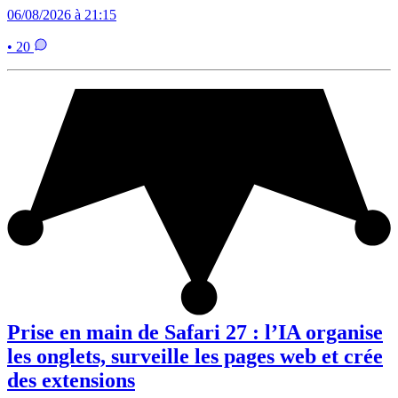
06/08/2026 à 21:15
• 20
Prise en main de Safari 27 : l’IA organise
les onglets, surveille les pages web et crée
des extensions