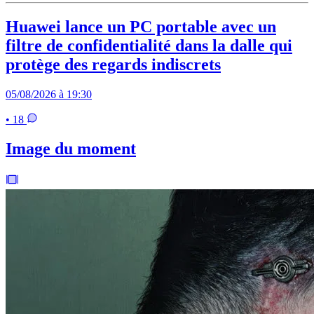
Huawei lance un PC portable avec un
filtre de confidentialité dans la dalle qui
protège des regards indiscrets
05/08/2026 à 19:30
• 18
Image du moment