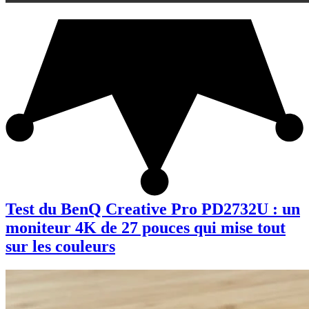
Test du BenQ Creative Pro PD2732U : un
moniteur 4K de 27 pouces qui mise tout
sur les couleurs