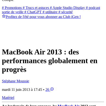
# Promotions
# Trucs et astuces
# Apple Studio Display
# podcast
sortie de veille
# ChatGPT
# utilitaire
# sécurité
Profitez de l'été pour vous abonner au Club iGen !
MacBook Air 2013 : des
performances globalement en
progrès
Stéphane Moussie
mardi 11 juin 2013 à 17:45 •
26
Matériel