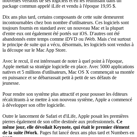
nouvelles versions de ses logiciels et en les réunissant dans un
package commun appelé iLife et vendu à l'époque 19,95 $.
Dix ans plus tard, certains composants de cette suite demeurent
incontournables chez bon nombre d'utilisateurs. Ces logiciels sont
toujours fournis en standard avec un nouveau Mac et la plupart
d'entre eux ont également été portés sur iOS. D'autres ont été
abandonnés entre temps comme iDVD ou iWeb. Mais c'est surtout
le principe de suite qui a vécu, désormais, les logiciels sont vendus à
la découpe sur le Mac App Store.
Avec le recul, il est intéressant de noter à quel point à l'époque,
Apple mettait sa stratégie logicielle en place. Avec 5000 applications
natives et 5 millions d'utilisateurs, Mac OS X commençait sa montée
en puissance et se débarrassait petit à petit de ses défauts de
jeunesse.
Pour rendre son système plus attractif et pour pousser les éditeurs
récalcitrants à se mettre à son nouveau système, Apple a commencé
à développer son offre logicielle.
Outre le lancement de Safari et d'iLife, Apple posait les premières
pierres également de son offre destinée aux professionnels.
Ce
même jour, elle dévoilait Keynote, qui était le premier élément
de la suite iWork
. Pages fut lancé deux ans plus tard et Numbers en