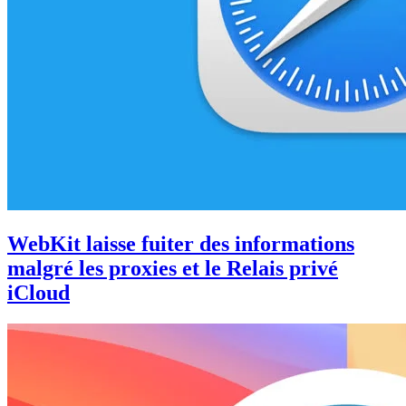
WebKit laisse fuiter des informations
malgré les proxies et le Relais privé
iCloud