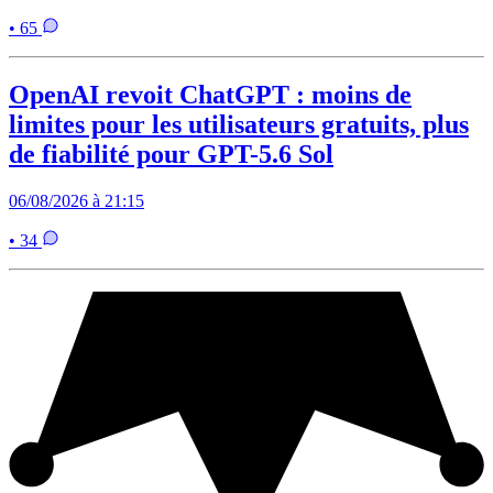
• 65
OpenAI revoit ChatGPT : moins de
limites pour les utilisateurs gratuits, plus
de fiabilité pour GPT-5.6 Sol
06/08/2026 à 21:15
• 34