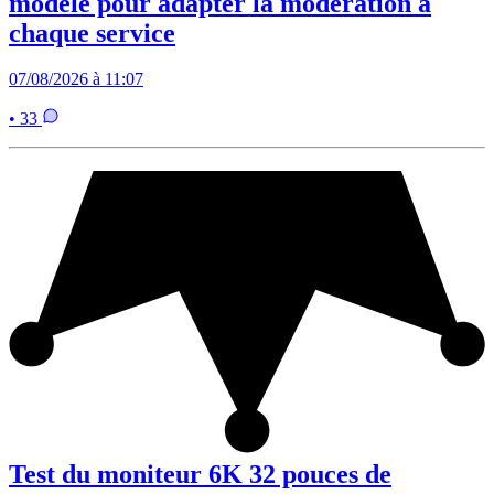
modèle pour adapter la modération à
chaque service
07/08/2026 à 11:07
• 33
Test du moniteur 6K 32 pouces de