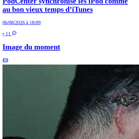
PodCenter synchronise les iPod comme
au bon vieux temps d’iTunes
06/08/2026 à 18:09
• 11
Image du moment