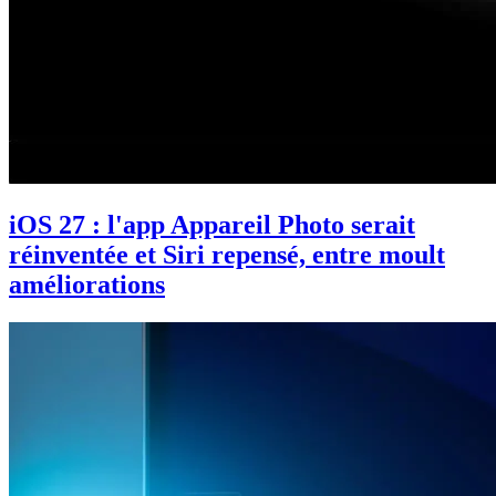
iOS 27 : l'app Appareil Photo serait
réinventée et Siri repensé, entre moult
améliorations