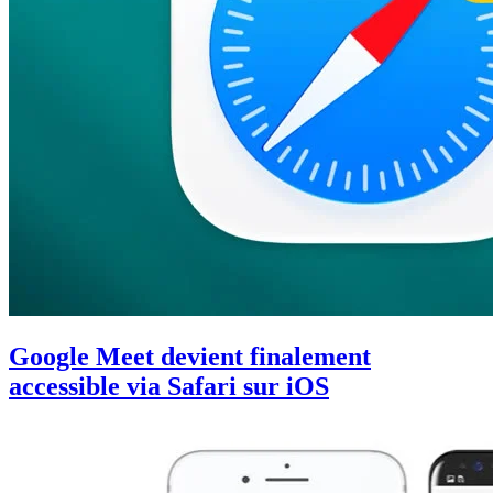
Google Meet devient finalement
accessible via Safari sur iOS