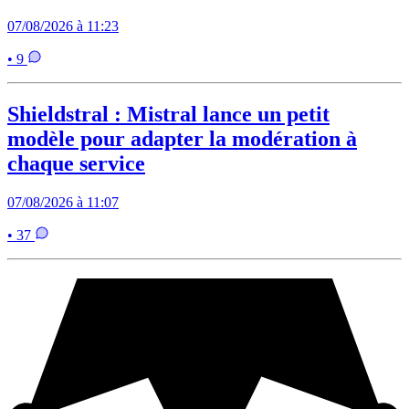
07/08/2026 à 11:23
• 9
Shieldstral : Mistral lance un petit
modèle pour adapter la modération à
chaque service
07/08/2026 à 11:07
• 37