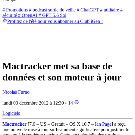
# Promotions
# podcast sortie de veille
# ChatGPT
# utilitaire
#
sécurité
# OpenAI
# GPT-5.6 Sol
Profitez de l'été pour vous abonner au Club iGen !
Mactracker met sa base de
données et son moteur à jour
Nicolas Furno
lundi 03 décembre 2012 à 12:30 •
14
Logiciels
Mactracker
[7.0 – US – Gratuit – OS X 10.7 –
Ian Page
]
a reçu
une nouvelle mise à jour suffisamment significative pour justifier le
passage à la septième version. Cette encyclopédie des produits