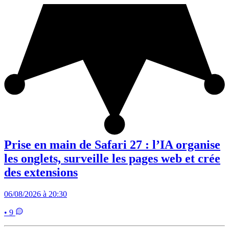
Prise en main de Safari 27 : l’IA organise
les onglets, surveille les pages web et crée
des extensions
06/08/2026 à 20:30
• 9