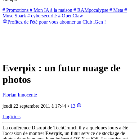
# Promotions
# Mon IA à la maison
# RAMpocalypse
# Meta
#
Muse Spark
# cybersécurité
# OpenClaw
Profitez de l'été pour vous abonner au Club iGen !
Everpix : un futur nuage de
photos
Florian Innocente
jeudi 22 septembre 2011 à 17:44 •
13
Logiciels
La conférence Disrupt de TechCrunch il y a quelques jours a été
l'occasion de montrer
Everpix
, un futur service de stockage de
photos dans le nuage, bien intégré à OS X et iOS. Le service est