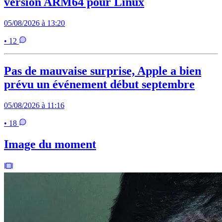
version ARM64 pour Linux
05/08/2026 à 13:20
• 12
Pas de mauvaise surprise, Apple a bien
prévu un événement début septembre
05/08/2026 à 11:16
• 18
Image du moment