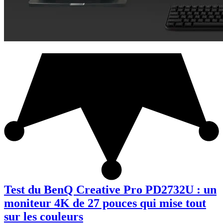
Test du BenQ Creative Pro PD2732U : un
moniteur 4K de 27 pouces qui mise tout
sur les couleurs