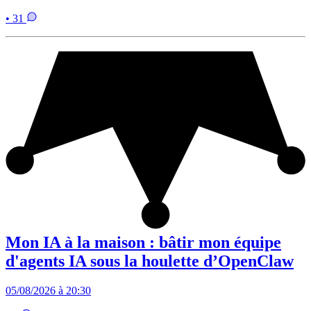
• 31
Mon IA à la maison : bâtir mon équipe
d'agents IA sous la houlette d’OpenClaw
05/08/2026 à 20:30