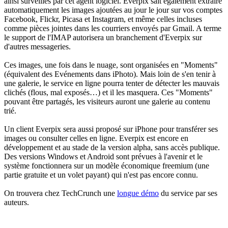
ainsi surveillés par cet agent logiciel. Everpix sait également extraire
automatiquement les images ajoutées au jour le jour sur vos comptes
Facebook, Flickr, Picasa et Instagram, et même celles incluses
comme pièces jointes dans les courriers envoyés par Gmail. A terme
le support de l'IMAP autorisera un branchement d'Everpix sur
d'autres messageries.
Ces images, une fois dans le nuage, sont organisées en "Moments"
(équivalent des Evénements dans iPhoto). Mais loin de s'en tenir à
une galerie, le service en ligne pourra tenter de détecter les mauvais
clichés (flous, mal exposés…) et il les masquera. Ces "Moments"
pouvant être partagés, les visiteurs auront une galerie au contenu
trié.
Un client Everpix sera aussi proposé sur iPhone pour transférer ses
images ou consulter celles en ligne. Everpix est encore en
développement et au stade de la version alpha, sans accès publique.
Des versions Windows et Android sont prévues à l'avenir et le
système fonctionnera sur un modèle économique freemium (une
partie gratuite et un volet payant) qui n'est pas encore connu.
On trouvera chez TechCrunch une
longue démo
du service par ses
auteurs.