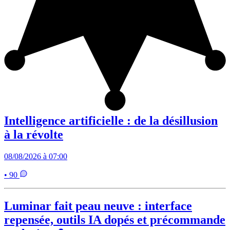
Intelligence artificielle : de la désillusion
à la révolte
08/08/2026 à 07:00
• 90
Luminar fait peau neuve : interface
repensée, outils IA dopés et précommande