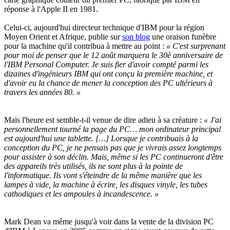
réponse à l'Apple II en 1981.
Celui-ci, aujourd'hui directeur technique d'IBM pour la région
Moyen Orient et Afrique, publie sur
son blog
une oraison funèbre
pour la machine qu'il contribua à mettre au point :
« C'est surprenant
pour moi de penser que le 12 août marquera le 30è anniversaire de
l'IBM Personal Computer. Je suis fier d'avoir compté parmi les
dizaines d'ingénieurs IBM qui ont conçu la première machine, et
d'avoir eu la chance de mener la conception des PC ultérieurs à
travers les années 80. »
Mais l'heure est semble-t-il venue de dire adieu à sa créature :
« J'ai
personnellement tourné la page du PC… mon ordinateur principal
est aujourd'hui une tablette. […] Lorsque je contribuais à la
conception du PC, je ne pensais pas que je vivrais assez longtemps
pour assister à son déclin. Mais, même si les PC continueront d'être
des appareils très utilisés, ils ne sont plus à la pointe de
l'informatique. Ils vont s'éteindre de la même manière que les
lampes à vide, la machine à écrire, les disques vinyle, les tubes
cathodiques et les ampoules à incandescence. »
Mark Dean va même jusqu'à voir dans la vente de la division PC