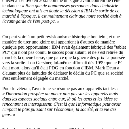
d'IBM à Lenovo en 2005 comme un signe avant-coureur de cette
tendance :
« Bien que de nombreuses personnes dans l'industrie
technologique ont mis en doute la décision d'IBM de sortir de ce
marché à l'époque, il est maintenant clair que notre société était à
l'avant-garde de l'ère post-pc. »
On peut voir là un petit révisionnisme historique bon teint, et une
manière de tirer une gloire qui appartient à d'autres de manière
quelque peu opportuniste : IBM avait également fabriqué des "tablet
PC" qui n'ont pas connu le succès pour autant, et ne s'est retirée du
marché, la queue basse, que parce que la guerre des prix l'a poussée
vers la sortie. Lou Gerstner, lui-même affirmait dès 1999 que le PC
était mort, alors qu'il était PDG en fonction d'IBM. Mark Dean a
d'autant plus de latitudes de déclarer le déclin du PC que sa société
s'est entièrement dégagée du marché.
Pour le vétéran, l'avenir ne se résume pas aux appareils tactiles :
« l'innovation prospère au mieux non pas sur les appareils mais
dans les espaces sociaux entre eux, là où les gens et les idées se
rencontrent et interagissent. C'est là que l'informatique peut avoir
l'impact le plus puissant sur l'économie, la société, et la vie des
gens. »