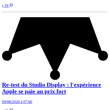
• 19
Re-test du Studio Display : l'expérience
Apple se paie au prix fort
09/08/2026 à 07:00