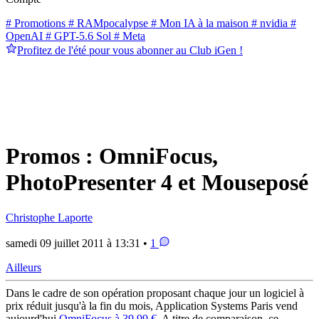
# Promotions
# RAMpocalypse
# Mon IA à la maison
# nvidia
#
OpenAI
# GPT-5.6 Sol
# Meta
Profitez de l'été pour vous abonner au Club iGen !
Promos : OmniFocus,
PhotoPresenter 4 et Mouseposé
Christophe Laporte
samedi 09 juillet 2011 à 13:31 •
1
Ailleurs
Dans le cadre de son opération proposant chaque jour un logiciel à
prix réduit jusqu'à la fin du mois, Application Systems Paris vend
aujourd'hui
OmniFocus à 39,99 €
. A titre de comparaison, ce