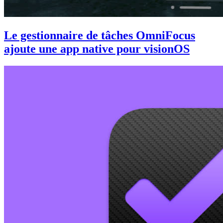
Le gestionnaire de tâches OmniFocus
ajoute une app native pour visionOS