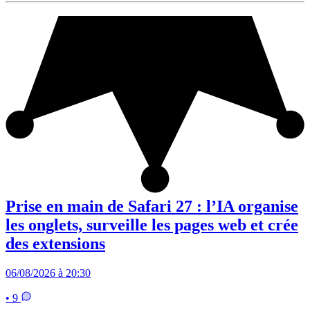
Prise en main de Safari 27 : l’IA organise
les onglets, surveille les pages web et crée
des extensions
06/08/2026 à 20:30
• 9