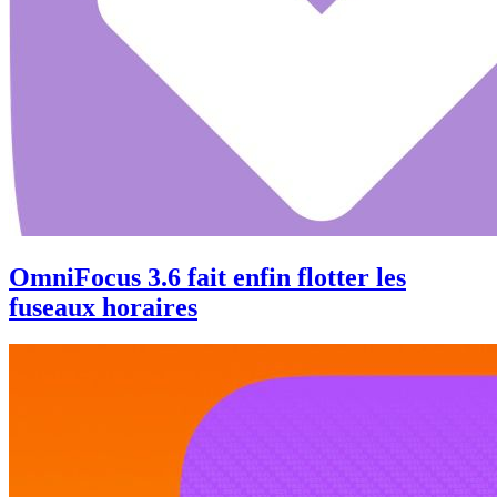
OmniFocus 3.6 fait enfin flotter les
fuseaux horaires