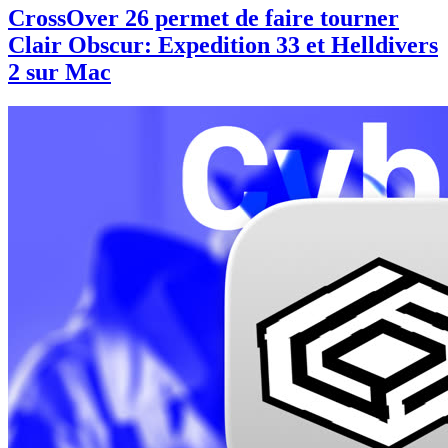
CrossOver 26 permet de faire tourner
Clair Obscur: Expedition 33 et Helldivers
2 sur Mac