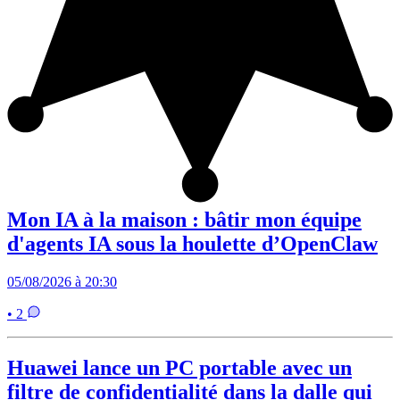
Mon IA à la maison : bâtir mon équipe
d'agents IA sous la houlette d’OpenClaw
05/08/2026 à 20:30
• 2
Huawei lance un PC portable avec un
filtre de confidentialité dans la dalle qui