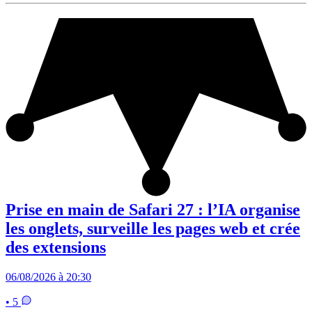
Prise en main de Safari 27 : l’IA organise
les onglets, surveille les pages web et crée
des extensions
06/08/2026 à 20:30
• 5