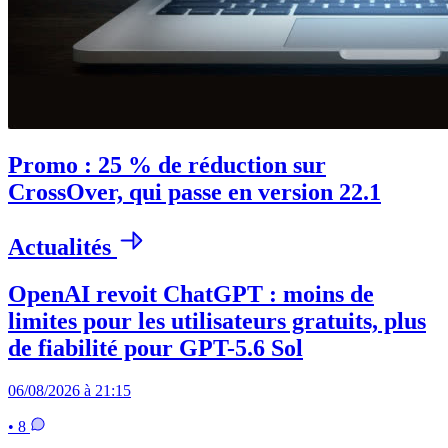
Promo : 25 % de réduction sur
CrossOver, qui passe en version 22.1
Actualités
OpenAI revoit ChatGPT : moins de
limites pour les utilisateurs gratuits, plus
de fiabilité pour GPT-5.6 Sol
06/08/2026 à 21:15
• 8