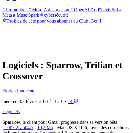
# Promotions
# Mon IA à la maison
# OpenAI
# GPT-5.6 Sol
#
Meta
# Muse Spark
# cybersécurité
Profitez de l'été pour vous abonner au Club iGen !
Logiciels : Sparrow, Trilian et
Crossover
Florian Innocente
mercredi 02 février 2011 à 10:16 •
14
Logiciels
Sparrow
, le client pour Gmail progresse dans sa version bêta
[
1.0ß7.2 v.504.5
-
10,2 Mo
- Mac OS X 10.6]. avec des corrections
de bugs importants. La version 1.0 est toujours en attente de