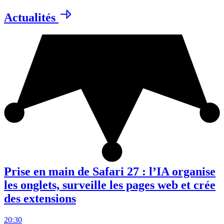
Actualités
Prise en main de Safari 27 : l’IA organise
les onglets, surveille les pages web et crée
des extensions
20:30