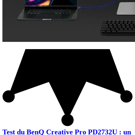
Test du BenQ Creative Pro PD2732U : un