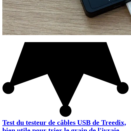
Test du testeur de câbles USB de Treedix,
bien utile pour trier le grain de l'ivraie