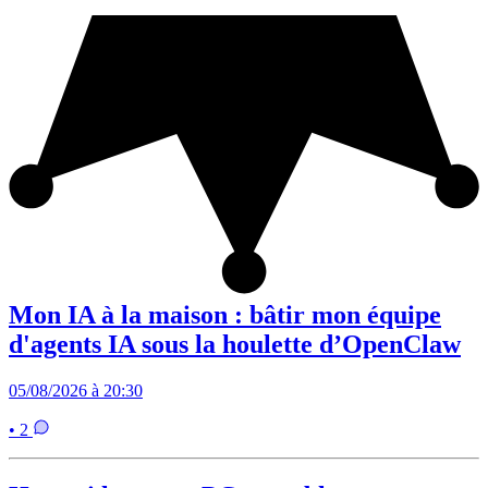
Mon IA à la maison : bâtir mon équipe
d'agents IA sous la houlette d’OpenClaw
05/08/2026 à 20:30
• 2