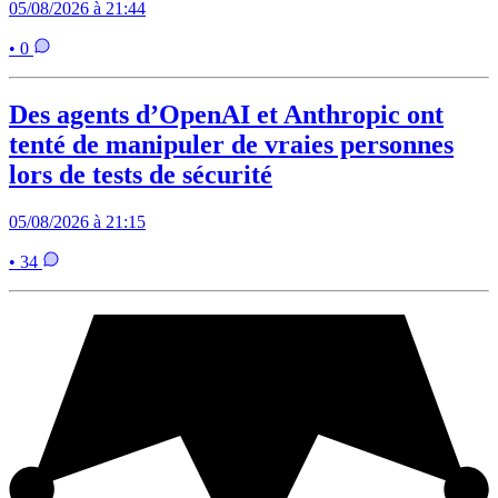
05/08/2026 à 21:44
• 0
Des agents d’OpenAI et Anthropic ont
tenté de manipuler de vraies personnes
lors de tests de sécurité
05/08/2026 à 21:15
• 34