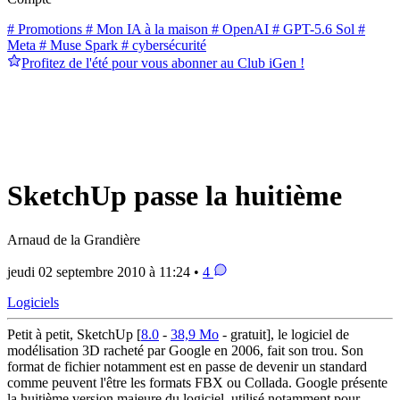
# Promotions
# Mon IA à la maison
# OpenAI
# GPT-5.6 Sol
#
Meta
# Muse Spark
# cybersécurité
Profitez de l'été pour vous abonner au Club iGen !
SketchUp passe la huitième
Arnaud de la Grandière
jeudi 02 septembre 2010 à 11:24 •
4
Logiciels
Petit à petit, SketchUp [
8.0
-
38,9 Mo
- gratuit], le logiciel de
modélisation 3D racheté par Google en 2006, fait son trou. Son
format de fichier notamment est en passe de devenir un standard
comme peuvent l'être les formats FBX ou Collada. Google présente
la huitième version majeure du logiciel, utilisé notamment pour