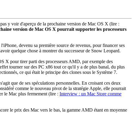
 pas y voir d'aperçu de la prochaine version de Mac OS X (lire :
ochaine version de Mac OS X pourrait supporter les processeurs
 l'iPhone, devenu sa première source de revenus, pour financer ses
t d'avoir quelque chose à montrer du successeur de Snow Leopard.
 OS X pour tirer parti des processeurs AMD, par exemple des
et tourner sur des PC x86 tout ce qu'il y a de plus banal, du plus
ionnés, ce qui était le principe des clones sous le Système 7.
 s'agit que de ses spéculations personnelles. En croisant ces deux
onsidéré comme le nouveau pivot de la stratégie Apple, elle pourrait
er le Mac plus fermement (lire :
Interview : un Mac Store comme
er encore le prix des Mac vers le bas, la gamme AMD étant en moyenne