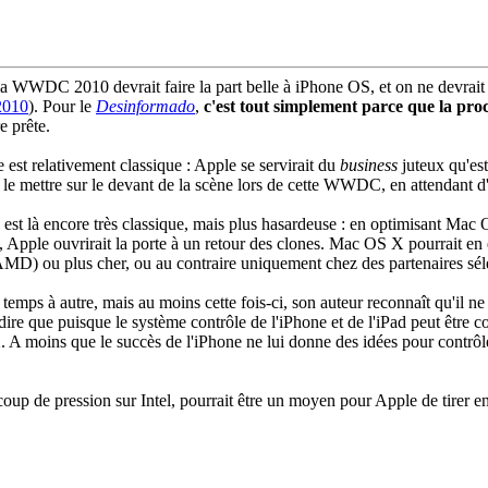
 la WWDC 2010 devrait faire la part belle à iPhone OS, et on ne devrait
2010
). Pour le
Desinformado
,
c'est tout simplement parce que la pr
e prête.
est relativement classique : Apple se servirait du
business
juteux qu'est
nc le mettre sur le devant de la scène lors de cette WWDC, en attendan
est là encore très classique, mais plus hasardeuse : en optimisant Mac
ple ouvrirait la porte à un retour des clones. Mac OS X pourrait en eff
D) ou plus cher, ou au contraire uniquement chez des partenaires sélect
temps à autre, mais au moins cette fois-ci, son auteur reconnaît qu'il ne
dire que puisque le système contrôle de l'iPhone et de l'iPad peut être c
 A moins que le succès de l'iPhone ne lui donne des idées pour contrôl
.
un coup de pression sur Intel, pourrait être un moyen pour Apple de tir