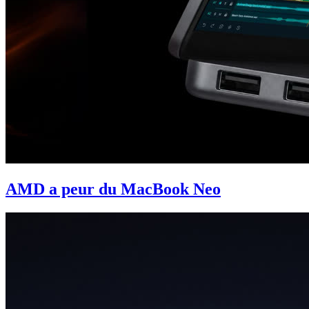
AMD a peur du MacBook Neo