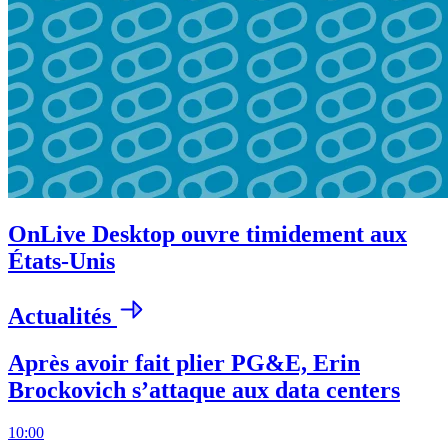
OnLive Desktop ouvre timidement aux
États-Unis
Actualités
Après avoir fait plier PG&E, Erin
Brockovich s’attaque aux data centers
10:00