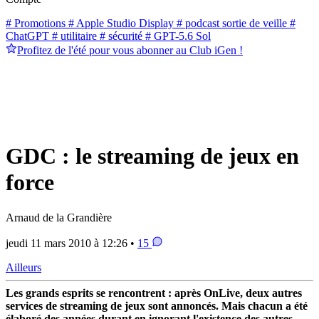
# Promotions
# Apple Studio Display
# podcast sortie de veille
#
ChatGPT
# utilitaire
# sécurité
# GPT-5.6 Sol
Profitez de l'été pour vous abonner au Club iGen !
GDC : le streaming de jeux en
force
Arnaud de la Grandière
jeudi 11 mars 2010 à 12:26 •
15
Ailleurs
Les grands esprits se rencontrent : après OnLive, deux autres
services de streaming de jeux sont annoncés. Mais chacun a été
élaboré des années durant en ignorant l'existence des autres.