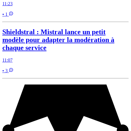
11:23
• 1
Shieldstral : Mistral lance un petit
modèle pour adapter la modération à
chaque service
11:07
• 3