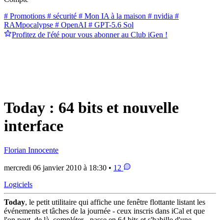
# Promotions
# sécurité
# Mon IA à la maison
# nvidia
#
RAMpocalypse
# OpenAI
# GPT-5.6 Sol
Profitez de l'été pour vous abonner au Club iGen !
Today : 64 bits et nouvelle
interface
Florian Innocente
mercredi 06 janvier 2010 à 18:30 •
12
Logiciels
Today
, le petit utilitaire qui affiche une fenêtre flottante listant les
événements et tâches de la journée - ceux inscris dans iCal et que
l'on peut, de là, compléter - passe en 64 bits et s'habille d'une