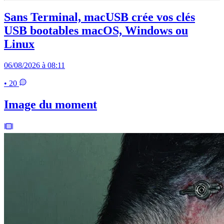
Sans Terminal, macUSB crée vos clés
USB bootables macOS, Windows ou
Linux
06/08/2026 à 08:11
• 20
Image du moment