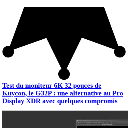
Test du moniteur 6K 32 pouces de
Kuycon, le G32P : une alternative au Pro
Display XDR avec quelques compromis