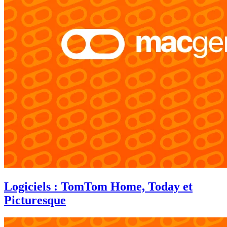
Logiciels : TomTom Home, Today et
Picturesque