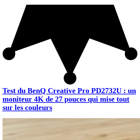
Test du BenQ Creative Pro PD2732U : un
moniteur 4K de 27 pouces qui mise tout
sur les couleurs