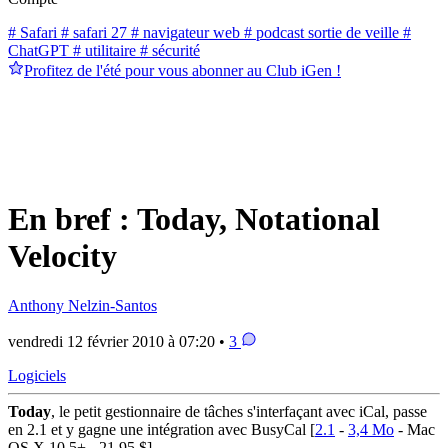
# Safari
# safari 27
# navigateur web
# podcast sortie de veille
#
ChatGPT
# utilitaire
# sécurité
Profitez de l'été pour vous abonner au Club iGen !
En bref : Today, Notational
Velocity
Anthony Nelzin-Santos
vendredi 12 février 2010 à 07:20 •
3
Logiciels
Today
, le petit gestionnaire de tâches s'interfaçant avec iCal, passe
en 2.1 et y gagne une intégration avec BusyCal [
2.1
-
3,4 Mo
- Mac
OS X 10.5+ - 21,95 $].