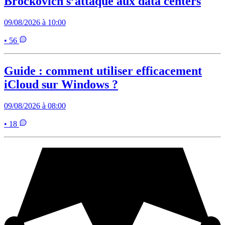
Brockovich s’attaque aux data centers
09/08/2026 à 10:00
• 56
Guide : comment utiliser efficacement
iCloud sur Windows ?
09/08/2026 à 08:00
• 18