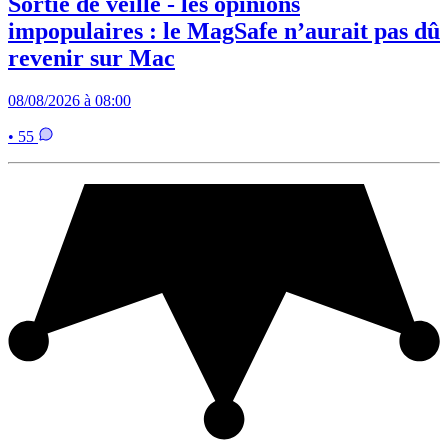
Sortie de veille - les opinions
impopulaires : le MagSafe n’aurait pas dû
revenir sur Mac
08/08/2026 à 08:00
• 55