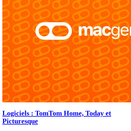
Logiciels : TomTom Home, Today et
Picturesque