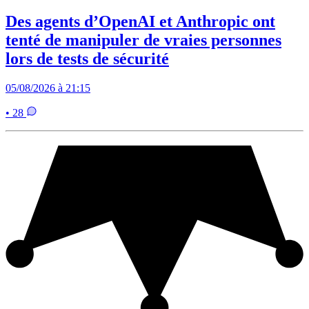
Des agents d’OpenAI et Anthropic ont
tenté de manipuler de vraies personnes
lors de tests de sécurité
05/08/2026 à 21:15
• 28