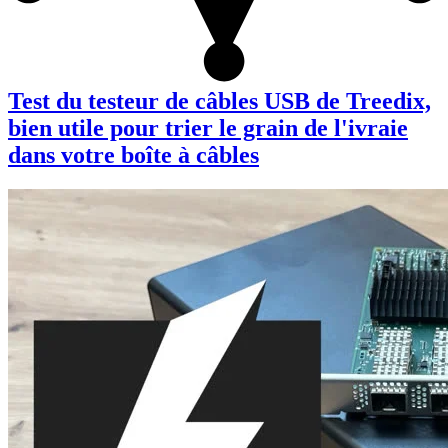
Test du testeur de câbles USB de Treedix,
bien utile pour trier le grain de l'ivraie
dans votre boîte à câbles