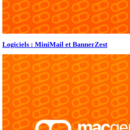
Logiciels : MiniMail et BannerZest