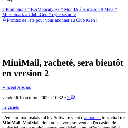
# Promotions
# RAMpocalypse
# Mon IA à la maison
# Meta
#
Muse Spark
# Club iGen
# cybersécurité
Profitez de l'été pour vous abonner au Club iGen !
MiniMail, racheté, sera bientôt
en version 2
Vincent Absous
vendredi 16 octobre 2009 à 10:32 •
2
Logiciels
L'éditeur montréalais InDev Software vient d'
annoncer
le
rachat de
MiniMail
. MiniMail, dont nous avons souvent eu l'occasion de
parler ici, est un module conçu pour Mail et qui offre la possibilité