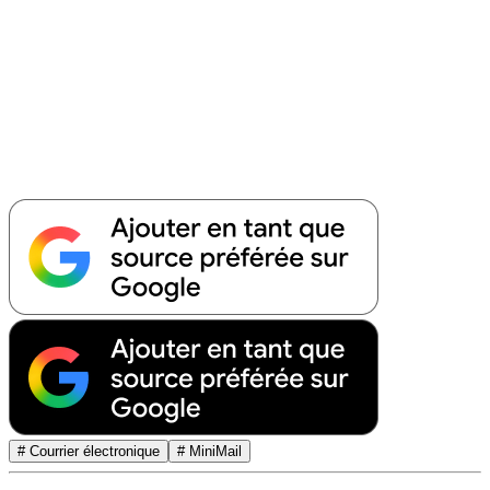
# Courrier électronique
# MiniMail