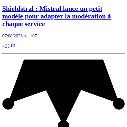
Shieldstral : Mistral lance un petit
modèle pour adapter la modération à
chaque service
07/08/2026 à 11:07
• 35