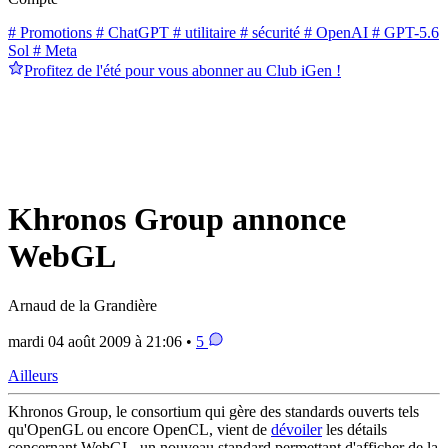
# Promotions
# ChatGPT
# utilitaire
# sécurité
# OpenAI
# GPT-5.6
Sol
# Meta
Profitez de l'été pour vous abonner au Club iGen !
Khronos Group annonce
WebGL
Arnaud de la Grandière
mardi 04 août 2009 à 21:06 •
5
Ailleurs
Khronos Group, le consortium qui gère des standards ouverts tels
qu'OpenGL ou encore OpenCL, vient de
dévoiler
les détails
concernant WebGL, un nouveau standard permettant d'afficher de la