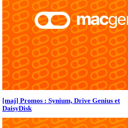
[maj] Promos : Synium, Drive Genius et
DaisyDisk