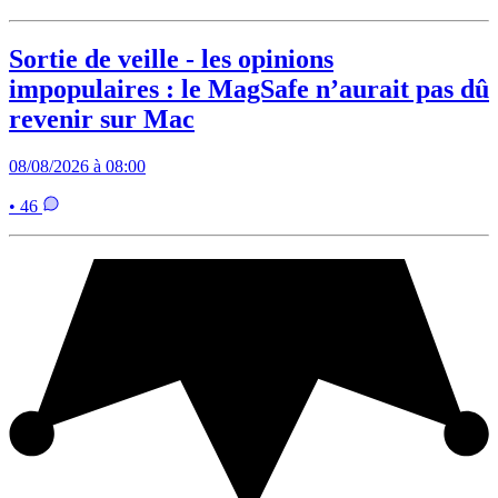
Sortie de veille - les opinions
impopulaires : le MagSafe n’aurait pas dû
revenir sur Mac
08/08/2026 à 08:00
• 46