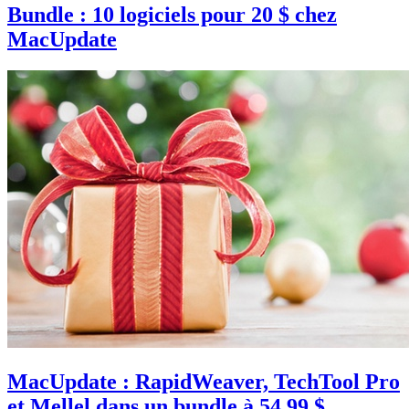
Bundle : 10 logiciels pour 20 $ chez
MacUpdate
MacUpdate : RapidWeaver, TechTool Pro
et Mellel dans un bundle à 54,99 $