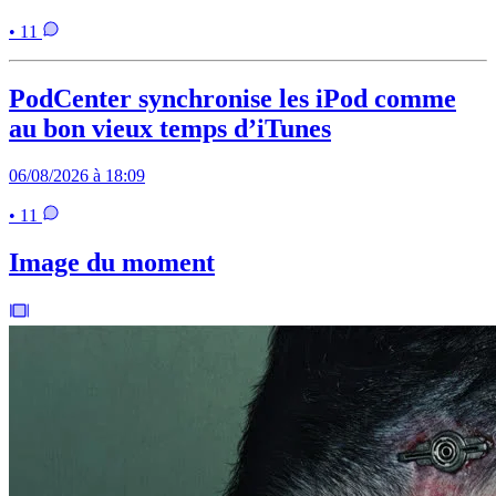
• 11
PodCenter synchronise les iPod comme
au bon vieux temps d’iTunes
06/08/2026 à 18:09
• 11
Image du moment