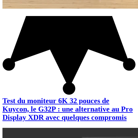
Test du moniteur 6K 32 pouces de
Kuycon, le G32P : une alternative au Pro
Display XDR avec quelques compromis