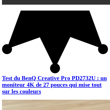
Test du BenQ Creative Pro PD2732U : un
moniteur 4K de 27 pouces qui mise tout
sur les couleurs