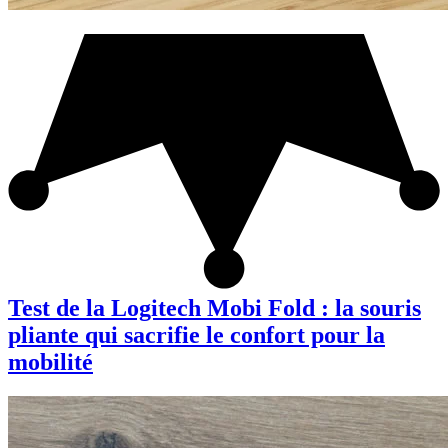
Test de la Logitech Mobi Fold : la souris
pliante qui sacrifie le confort pour la
mobilité