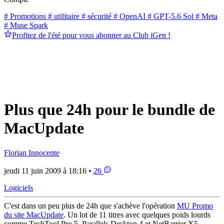
# Promotions
# utilitaire
# sécurité
# OpenAI
# GPT-5.6 Sol
# Meta
# Muse Spark
Profitez de l'été pour vous abonner au Club iGen !
Plus que 24h pour le bundle de
MacUpdate
Florian Innocente
jeudi 11 juin 2009 à 18:16 •
26
Logiciels
C'est dans un peu plus de 24h que s'achève l'opération
MU Promo
du site MacUpdate
. Un lot de 11 titres avec quelques poids lourds
comme TechTool Pro 5, Parallels Desktop 4 et NetBarrier X5,