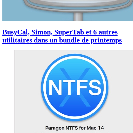
BusyCal, Simon, SuperTab et 6 autres
utilitaires dans un bundle de printemps