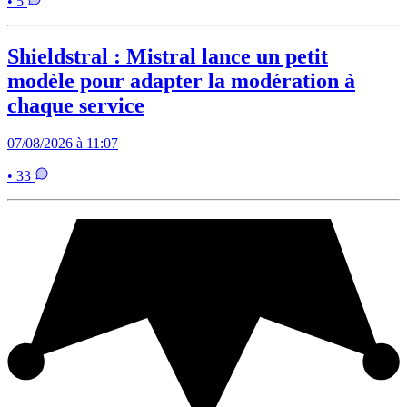
• 5
Shieldstral : Mistral lance un petit
modèle pour adapter la modération à
chaque service
07/08/2026 à 11:07
• 33