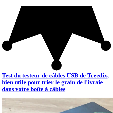
Test du testeur de câbles USB de Treedix,
bien utile pour trier le grain de l'ivraie
dans votre boîte à câbles