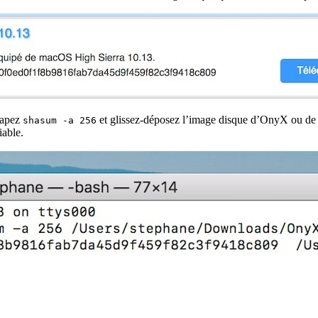
tapez
et glissez-déposez l’image disque d’OnyX ou de D
shasum -a 256
iable.