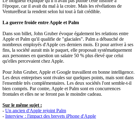
Le blogueur explique qu'il n'avait pas publié cette histoire à
l'époque, car il avait du mal à la croire. Mais les révélations de
VentureBeat la rendent selon lui tout à fait crédible.
La guerre froide entre Apple et Palm
Dans son billet, John Gruber évoque également les relations entre
Apple et Palm qu'il qualifie de "glaciales". Palm a débauché de
nombreux employés d'Apple ces derniers mois. Et pour arriver à ses
fins, la société aurait mis le paquet, elle proposait systématiquement
aux personnes en question un salaire 50 % plus élevé que celui
qu'elles percevaient chez Apple.
Pour John Gruber, Apple et Google travaillent en bonne intelligence.
Les deux entreprises sont rivales sur quelques points, mais sont dans
l'ensemble très complémentaires. Les deux sociétés l'ont semble-t-il
bien compris. Par contre, Apple et Palm sont en concurrences
frontales et elles ne se feront pas le moindre cadeau.
Sur le même sujet :
-
Un ancien d'Apple rejoint Palm
-
Interview : l'impact des brevets iPhone d'Apple