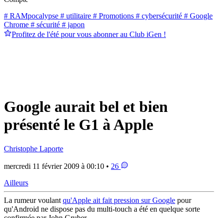
# RAMpocalypse
# utilitaire
# Promotions
# cybersécurité
# Google
Chrome
# sécurité
# japon
Profitez de l'été pour vous abonner au Club iGen !
Google aurait bel et bien
présenté le G1 à Apple
Christophe Laporte
mercredi 11 février 2009 à 00:10 •
26
Ailleurs
La rumeur voulant
qu'Apple ait fait pression sur Google
pour
qu'Android ne dispose pas du multi-touch a été en quelque sorte
confirmée par John Gruber.