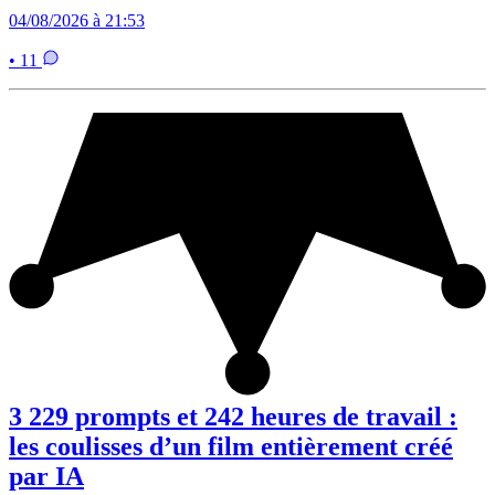
04/08/2026 à 21:53
• 11
3 229 prompts et 242 heures de travail :
les coulisses d’un film entièrement créé
par IA