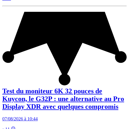
Test du moniteur 6K 32 pouces de
Kuycon, le G32P : une alternative au Pro
Display XDR avec quelques compromis
07/08/2026 à 10:44